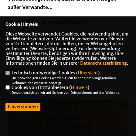
außer Verwandte...
Bayern ist klarer, verständlicher.
Cookie Hinweis
Diese Webseite verwendet Cookies, die notwendig sind, um
Im übrigen muss bedacht werden: Konsequenter
die Webseite zu nutzen. Weiterhin verwenden wir Dienste
von Drittanbietern, die uns helfen, unser Webangebot zu
Gesundheitsschutz ist im Moment die beste
verbessern (Website-Optmierung). Für die Verwendung
Wirtschaftspolitik. Denn je schneller und besser
bestimmter Dienste, benötigen wir Ihre Einwilligung. Ihre
Einwilligung können Sie jederzeit widerrufen. Weitere
der Lockdown wirkt, desto früher kann die
Informationen finden Sie in unserer
Datenschutzerklärung
.
Wirtschaft wieder angekurbelt werden.
Technisch notwendige Cookies (
Übersicht
)
Die notwendigen Cookies werden allein für den ordnungsgemäßen
Gebrauch der Webseite benötigt.
Cookies von Drittanbietern (
Hinweis
)
Derzeit verzichten wir auf Scripte von Drittanbietern auf der Webseite.
Einverstanden