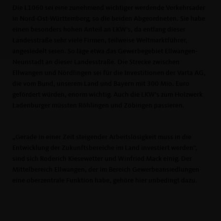
Die L1060 sei eine zunehmend wichtiger werdende Verkehrsader
in Nord-Ost-Württemberg, so die beiden Abgeordneten. Sie habe
einen besonders hohen Anteil an LKW‘s, da entlang dieser
Landesstraße sehr viele Firmen, teilweise Weltmarktführer,
angesiedelt seien. So läge etwa das Gewerbegebiet Ellwangen-
Neunstadt an dieser Landesstraße. Die Strecke zwischen
Ellwangen und Nördlingen sei für die Investitionen der Varta AG,
die vom Bund, unserem Land und Bayern mit 300 Mio. Euro
gefördert würden, enorm wichtig. Auch die LKW‘s zum Holzwerk
Ladenburger müssten Röhlingen und Zöbingen passieren.
Gerade in einer Zeit steigender Arbeitslosigkeit muss in die
Entwicklung der Zukunftsbereiche im Land investiert werden“,
sind sich Roderich Kiesewetter und Winfried Mack einig. Der
Mittelbereich Ellwangen, der im Bereich Gewerbeansiedlungen
eine oberzentrale Funktion habe, gehöre hier unbedingt dazu.