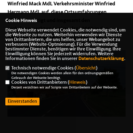
Winfried Mack MdL Verkehrsminister Winfried
Hermann MdL auf, diese Ortsumfahrungen
gleichberechtigt und insgesamt den
Cookie Hinweis
verkehrsgerechten Ausbau der L1060 in den
Diese Webseite verwendet Cookies, die notwendig sind, um
die Webseite zu nutzen. Weiterhin verwenden wir Dienste
nächsten Maßnahmenplan aufzunehmen.
von Drittanbietern, die uns helfen, unser Webangebot zu
verbessern (Website-Optmierung). Für die Verwendung
bestimmter Dienste, benötigen wir Ihre Einwilligung. Ihre
Einwilligung können Sie jederzeit widerrufen. Weitere
Informationen finden Sie in unserer
Datenschutzerklärung
.
Technisch notwendige Cookies (
Übersicht
)
Die notwendigen Cookies werden allein für den ordnungsgemäßen
Gebrauch der Webseite benötigt.
Cookies von Drittanbietern (
Hinweis
)
Derzeit verzichten wir auf Scripte von Drittanbietern auf der Webseite.
Einverstanden