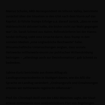
Marcus Schuler, ARD-Korrespondent im Sillicon Valley, berichtete
zunächst über die Situation in den USA nach dem Sturm auf das
Kapitol. Er führte Trumps Erfolge u.a. darauf zurück, „dass er eine
Wählerschicht aktiviert hatte, die bisher nicht zur Wahl gegangen
war“. Dr. Sarah Schmid aus Aalen, Referatsleiterin bei der Hanns-
Seidel-Stiftung, sieht eine Ursache darin, dass Trump in den
sozialen Medien „eine unglaubliche Reichweite“ habe.
Wissenschaftliche Untersuchungen zeigten, dass soziale
Netzwerke mittlerweile enorm zur politischen Willensbildung
beitrügen – „allerdings auch zur Desinformation“, gab Schmid zu
bedenken.
Sabine Kurtz berichtete aus ihrem Alltag als
Landtagsvizepräsidentin in Stuttgart davon, wie die AfD die
Sprache im Landtag verändert: „Ordnungsrufe und Ermahnungen
erteilen wir mittlerweile regelrecht inflationär“.
Prof. Dr. Christoph Knill von der LMU München sagte, der Staat
erlasse mittlerweile eine unüberblickbare Flut von Regelungen