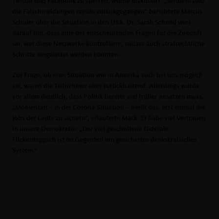
Twitter und Facebook zu sperren, wurde diskutiert. „Seitdem sind
die Falschmeldungen rapide zurückgegangen“ berichtete Marcus
Schuler über die Situation in den USA. Dr. Sarah Schmid wies
darauf hin, dass eine der entscheidenden Fragen für die Zukunft
sei, wer diese Netzwerke kontrolliere, sodass auch strafrechtliche
Schritte eingeleitet werden könnten.
Zur Frage, ob eine Situation wie in Amerika auch bei uns möglich
sei, waren die Teilnehmer eher zurückhaltend. Allerdings wurde
vor allem deutlich, dass Politik bereits viel früher ansetzen muss.
Momentan – in der Corona-Situation – heißt das, erst einmal die
Jobs der Leute zu sichern“, erläuterte Mack. Er habe viel Vertrauen
in unsere Demokratie: „Der viel gescholtene föderale
Flickenteppich ist im Gegenteil ein gesichertes demokratisches
System.“