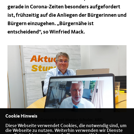
gerade in Corona-Zeiten besonders aufgefordert
ist, frühzeitig auf die Anliegen der Bürgerinnen und
Bürgern einzugehen. „Bürgernähe ist
entscheidend“, so Winfried Mack.
Cookie Hinweis
Winfried Mack im Gespräch mit Marcus Schuler, ARD-
Diese Webseite verwendet Cookies, die notwendig sind, um
Korrespondent im Sillicon Valley
die Webseite zu nutzen. Weiterhin verwenden wir Dienste