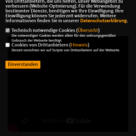
von Drittanbietern, die uns helfen, unser Webangebot zu
verbessern (Website-Optmierung). Für die Verwendung
bestimmter Dienste, benötigen wir Ihre Einwilligung. Ihre
In seiner digitalen „Aktuellen Stunde“ diskutierte Winfried Mack
Einwilligung können Sie jederzeit widerrufen. Weitere
mit hochkarätigen Gästen, was eine stabile und wehrhafte
Informationen finden Sie in unserer
Datenschutzerklärung
.
Demokratie ausmacht.
Technisch notwendige Cookies (
Übersicht
)
Die notwendigen Cookies werden allein für den ordnungsgemäßen
Gebrauch der Webseite benötigt.
Cookies von Drittanbietern (
Hinweis
)
Derzeit verzichten wir auf Scripte von Drittanbietern auf der Webseite.
Einverstanden