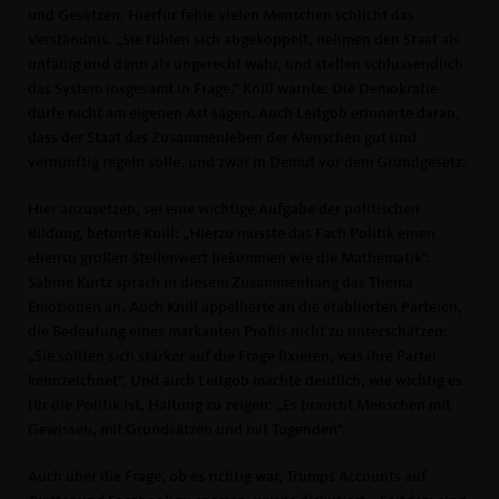
und Gesetzen. Hierfür fehle vielen Menschen schlicht das
Verständnis. „Sie fühlen sich abgekoppelt, nehmen den Staat als
unfähig und dann als ungerecht wahr, und stellen schlussendlich
das System insgesamt in Frage.“ Knill warnte: Die Demokratie
dürfe nicht am eigenen Ast sägen. Auch Leitgöb erinnerte daran,
dass der Staat das Zusammenleben der Menschen gut und
vernünftig regeln solle, und zwar in Demut vor dem Grundgesetz.
Hier anzusetzen, sei eine wichtige Aufgabe der politischen
Bildung, betonte Knill: „Hierzu müsste das Fach Politik einen
ebenso großen Stellenwert bekommen wie die Mathematik“.
Sabine Kurtz sprach in diesem Zusammenhang das Thema
Emotionen an. Auch Knill appellierte an die etablierten Parteien,
die Bedeutung eines markanten Profils nicht zu unterschätzen:
Sie sollten sich stärker auf die Frage fixieren, was ihre Partei
kennzeichnet“. Und auch Leitgöb machte deutlich, wie wichtig es
für die Politik ist, Haltung zu zeigen: „Es braucht Menschen mit
Gewissen, mit Grundsätzen und mit Tugenden“.
Auch über die Frage, ob es richtig war, Trumps Accounts auf