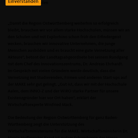
Einverstanden
der Hochschule Aalen
Damit die Region Ostwürttemberg weiterhin so erfolgreich
bleibt, brauchen wir vor allem starke Hochschulen, müssen wir an
den Schulen und mit Explorhino schon früh den Erfindergeist
wecken, brauchen wir innovative Unternehmen, die junge
Menschen ausbilden und es braucht eine gute Vernetzung aller
Akteure“, betont der Landtagsabgeordnete bei seinem Rundgang
mit dem Chef des Innovationszentrums, Dr. Andreas Ehrhardt.
Im Gespräch mit vielen Gründern werde deutlich, dass die
Vernetzung mit Studierenden, Firmen und anderen Start-ups auf
der MAKE sehr gut gelingt. „Gut ist, dass wir mit der Hochschule
Aalen, dem INNO-Z und der WiRO starke Partner für unsere
Existenzgründer hier vor Ort haben“, erklärt der
Wirtschaftsexperte Winfried Mack.
Die Bedeutung der Region Ostwürttemberg für ganz Baden-
Württemberg zeigt die Unterstützung des
Wirtschaftsministeriums für die MAKE. Wirtschaftsministerin Dr.
Nicole Hoffmeister-Kraut ist zudem Schirmherrin der Messe.