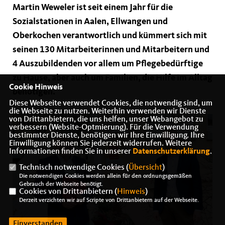
Martin Weweler ist seit einem Jahr für die
Sozialstationen in Aalen, Ellwangen und
Oberkochen verantwortlich und kümmert sich mit
seinen 130 Mitarbeiterinnen und Mitarbeitern und
4 Auszubildenden vor allem um Pflegebedürftige
zu Hause, aber auch um Familien, die Hilfe im Alltag
Cookie Hinweis
benötigen.
Diese Webseite verwendet Cookies, die notwendig sind, um
die Webseite zu nutzen. Weiterhin verwenden wir Dienste
von Drittanbietern, die uns helfen, unser Webangebot zu
verbessern (Website-Optmierung). Für die Verwendung
bestimmter Dienste, benötigen wir Ihre Einwilligung. Ihre
Einwilligung können Sie jederzeit widerrufen. Weitere
Informationen finden Sie in unserer
Datenschutzerklärung
.
Technisch notwendige Cookies (
Übersicht
)
Die notwendigen Cookies werden allein für den ordnungsgemäßen
Gebrauch der Webseite benötigt.
Cookies von Drittanbietern (
Hinweis
)
Derzeit verzichten wir auf Scripte von Drittanbietern auf der Webseite.
Einverstanden