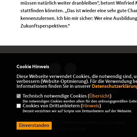
müssen natürlich weiter dranbleiben“, betont Winfried 
stattfinden könnten. „Das ist wieder eine sehr gute Cha
kennenzulernen. Ich bin mir sicher: Wer eine Ausbildun
Zukunftsperspektiven.“
Cookie Hinweis
Diese Webseite verwendet Cookies, die notwendig sind, u
verbessern (Website-Optmierung). Für die Verwendung best
Informationen finden Sie in unserer
Datenschutzerklärun
IMPRESSUM
DATENSCHUTZ
Technisch notwendige Cookies (
Übersicht
)
KONTAKT
Die notwendigen Cookies werden allein für den ordnungsgemäßen Gebra
Cookies von Drittanbietern (
Hinweis
)
Derzeit verzichten wir auf Scripte von Drittanbietern auf der Webseite.
© 2026 Winfried Mack MdL/Haus des Landtags
Einverstanden
Alle Rechte vorbehalten.