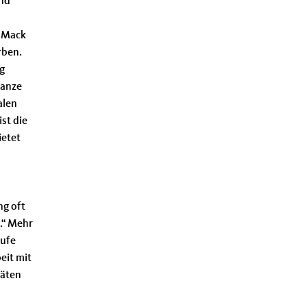
end
d Mack
rben.
ng
ganze
alen
ist die
ietet
ng oft
n.“ Mehr
rufe
eit mit
täten