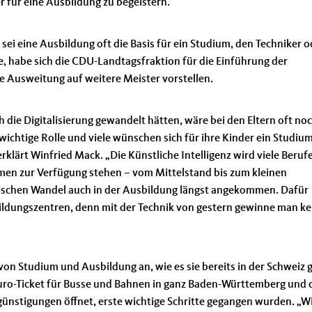
r für eine Ausbildung zu begeistern.
i eine Ausbildung oft die Basis für ein Studium, den Techniker 
, habe sich die CDU-Landtagsfraktion für die Einführung der
e Ausweitung auf weitere Meister vorstellen.
ch die Digitalisierung gewandelt hätten, wäre bei den Eltern oft no
ichtige Rolle und viele wünschen sich für ihre Kinder ein Studiu
erklärt Winfried Mack. „Die Künstliche Intelligenz wird viele Beruf
en zur Verfügung stehen – vom Mittelstand bis zum kleinen
ischen Wandel auch in der Ausbildung längst angekommen. Dafür
bildungszentren, denn mit der Technik von gestern gewinne man ke
von Studium und Ausbildung an, wie es sie bereits in der Schweiz 
-Euro-Ticket für Busse und Bahnen in ganz Baden-Württemberg und 
ünstigungen öffnet, erste wichtige Schritte gegangen wurden. „W