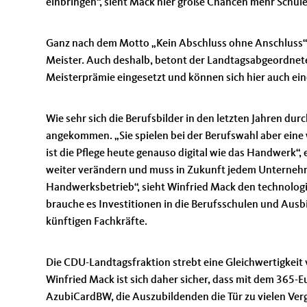
einbringen“, sieht Mack hier große Chancen mehr Schüle
Ganz nach dem Motto „Kein Abschluss ohne Anschluss“ se
Meister. Auch deshalb, betont der Landtagsabgeordnete
Meisterprämie eingesetzt und können sich hier auch ein
Wie sehr sich die Berufsbilder in den letzten Jahren dur
angekommen. „Sie spielen bei der Berufswahl aber eine w
ist die Pflege heute genauso digital wie das Handwerk“, 
weiter verändern und muss in Zukunft jedem Unternehm
Handwerksbetrieb“, sieht Winfried Mack den technolog
brauche es Investitionen in die Berufsschulen und Aus
künftigen Fachkräfte.
Die CDU-Landtagsfraktion strebt eine Gleichwertigkeit 
Winfried Mack ist sich daher sicher, dass mit dem 365
AzubiCardBW, die Auszubildenden die Tür zu vielen Verg