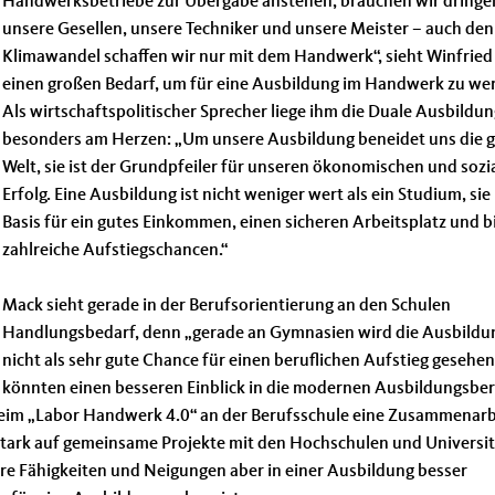
Handwerksbetriebe zur Übergabe anstehen, brauchen wir dring
unsere Gesellen, unsere Techniker und unsere Meister – auch den
Klimawandel schaffen wir nur mit dem Handwerk“, sieht Winfrie
einen großen Bedarf, um für eine Ausbildung im Handwerk zu we
Als wirtschaftspolitischer Sprecher liege ihm die Duale Ausbildu
besonders am Herzen: „Um unsere Ausbildung beneidet uns die 
Welt, sie ist der Grundpfeiler für unseren ökonomischen und sozi
Erfolg. Eine Ausbildung ist nicht weniger wert als ein Studium, sie 
Basis für ein gutes Einkommen, einen sicheren Arbeitsplatz und b
zahlreiche Aufstiegschancen.“
Mack sieht gerade in der Berufsorientierung an den Schulen
Handlungsbedarf, denn „gerade an Gymnasien wird die Ausbildu
nicht als sehr gute Chance für einen beruflichen Aufstieg gesehe
könnten einen besseren Einblick in die modernen Ausbildungsbe
beim „Labor Handwerk 4.0“ an der Berufsschule eine Zusammenarb
stark auf gemeinsame Projekte mit den Hochschulen und Universi
hre Fähigkeiten und Neigungen aber in einer Ausbildung besser