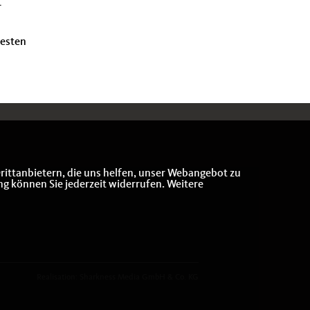
r
besten
rittanbietern, die uns helfen, unser Webangebot zu
ng können Sie jederzeit widerrufen. Weitere
Realisation: Sharkness Media GmbH & Co. KG