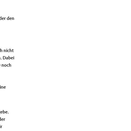
oder den
ch nicht
m. Dabei
e noch
ine
gebe.
der
ir