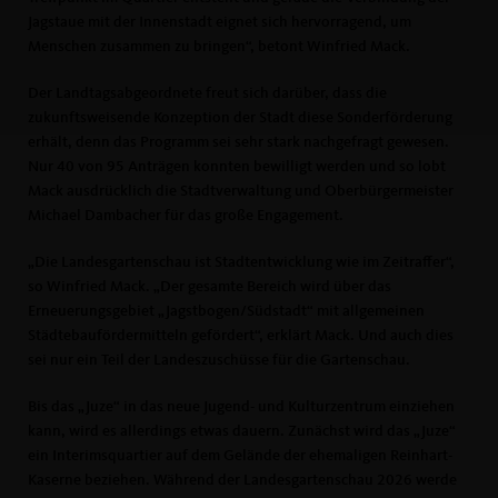
Jagstaue mit der Innenstadt eignet sich hervorragend, um
Menschen zusammen zu bringen“, betont Winfried Mack.
Der Landtagsabgeordnete freut sich darüber, dass die
zukunftsweisende Konzeption der Stadt diese Sonderförderung
erhält, denn das Programm sei sehr stark nachgefragt gewesen.
Nur 40 von 95 Anträgen konnten bewilligt werden und so lobt
Mack ausdrücklich die Stadtverwaltung und Oberbürgermeister
Michael Dambacher für das große Engagement.
Die Landesgartenschau ist Stadtentwicklung wie im Zeitraffer“,
so Winfried Mack. „Der gesamte Bereich wird über das
Erneuerungsgebiet „Jagstbogen/Südstadt“ mit allgemeinen
Städtebaufördermitteln gefördert“, erklärt Mack. Und auch dies
sei nur ein Teil der Landeszuschüsse für die Gartenschau.
Bis das „Juze“ in das neue Jugend- und Kulturzentrum einziehen
kann, wird es allerdings etwas dauern. Zunächst wird das „Juze“
ein Interimsquartier auf dem Gelände der ehemaligen Reinhart-
Kaserne beziehen. Während der Landesgartenschau 2026 werde