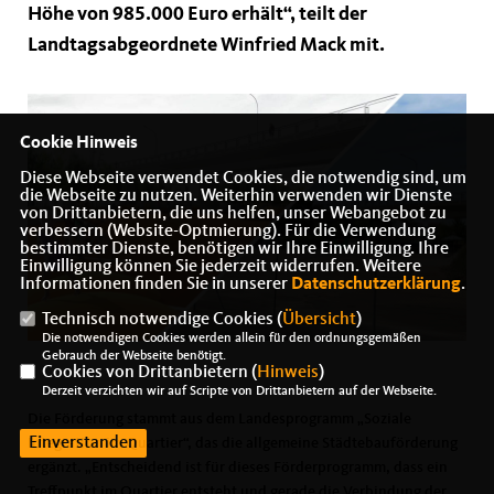
Höhe von 985.000 Euro erhält“, teilt der
Landtagsabgeordnete Winfried Mack mit.
Cookie Hinweis
Diese Webseite verwendet Cookies, die notwendig sind, um
die Webseite zu nutzen. Weiterhin verwenden wir Dienste
von Drittanbietern, die uns helfen, unser Webangebot zu
verbessern (Website-Optmierung). Für die Verwendung
bestimmter Dienste, benötigen wir Ihre Einwilligung. Ihre
Einwilligung können Sie jederzeit widerrufen. Weitere
Informationen finden Sie in unserer
Datenschutzerklärung
.
Technisch notwendige Cookies (
Übersicht
)
Die notwendigen Cookies werden allein für den ordnungsgemäßen
Gebrauch der Webseite benötigt.
Cookies von Drittanbietern (
Hinweis
)
Derzeit verzichten wir auf Scripte von Drittanbietern auf der Webseite.
Die Förderung stammt aus dem Landesprogramm „Soziale
Einverstanden
Integration im Quartier“, das die allgemeine Städtebauförderung
ergänzt. „Entscheidend ist für dieses Förderprogramm, dass ein
Treffpunkt im Quartier entsteht und gerade die Verbindung der