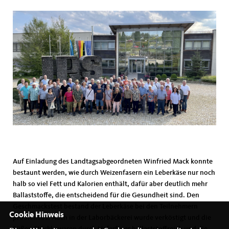
Auf Einladung des Landtagsabgeordneten Winfried Mack konnte
bestaunt werden, wie durch Weizenfasern ein Leberkäse nur noch
halb so viel Fett und Kalorien enthält, dafür aber deutlich mehr
Ballaststoffe, die entscheidend für die Gesundheit sind. Den
Geschmackstest bestand der Leberkäse bei den Teilnehmern
Cookie Hinweis
problemlos. Auch in der Laborbäckerei wurde verköstigt und die
Süßen Stückle waren durch Haferfaser ballaststoffreich und die