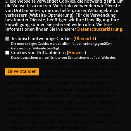
Diese Webseite verwendet Cookies, die notwendig sind, um
die Webseite zu nutzen. Weiterhin verwenden wir Dienste
Vanille- und Himbeerfüllungen behielten dank Algenfasern ihre
von Drittanbietern, die uns helfen, unser Webangebot zu
Form beim Backen. Diese Alginate können auch verhindern, dass
verbessern (Website-Optmierung). Für die Verwendung
sich Eiskristalle beim Speiseeis bilden und eignen sich zudem als
bestimmter Dienste, benötigen wir Ihre Einwilligung. Ihre
Einwilligung können Sie jederzeit widerrufen. Weitere
veganer Ersatz von Därmen bei der Wurstproduktion. Bei der
Informationen finden Sie in unserer
Datenschutzerklärung
.
Verbesserung veganer Lebensmittel ist JRS momentan besonders
Technisch notwendige Cookies (
Übersicht
)
gefragt und so fällt auch ein Biskuitboden ohne Eier nicht mehr in
Die notwendigen Cookies werden allein für den ordnungsgemäßen
sich zusammen.
Gebrauch der Webseite benötigt.
Cookies von Drittanbietern (
Hinweis
)
Eine gesamtheitliche Wertschöpfung von pflanzlichen
Derzeit verzichten wir auf Scripte von Drittanbietern auf der Webseite.
Ressourcen steht im Zentrum unserer Entwicklungsarbeit“, betont
Dr. Andreas Nagel. So würde zum Beispiel auch Apfeltrester, der
Einverstanden
beim Pressen des Apfelsafts anfällt schonend zu natürlichen
Apfelfasern aufgearbeitet, so Nagel. „Nachhaltiger geht es nicht“,
findet Winfried Mack, der auch betont, dass die Bioökonomie,
also das Ersetzen von fossilen Stoffen durch nachwachsende,
quasi von JRS auf der Ostalb erfunden wurde. „Die Pflanzenfaser-
Technologie von JRS macht auch Kosmetik natürlicher, in dem
Mikroplastik ersetzt wird und auch Katzenstreu wird dank JRS
ökologischer, hygienischer und zu 100 Prozent recyclebar“, erklärt
Rebeca Johanna Rettenmaier anhand weiterer