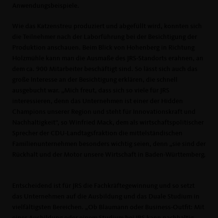
Anwendungsbeispiele.
Wie das Katzenstreu produziert und abgefüllt wird, konnten sich
die Teilnehmer nach der Laborführung bei der Besichtigung der
Produktion anschauen. Beim Blick von Hohenberg in Richtung
Holzmühle kann man die Ausmaße des JRS-Standorts erahnen, an
dem ca. 900 Mitarbeiter beschäftigt sind. So lässt sich auch das
große Interesse an der Besichtigung erklären, die schnell
ausgebucht war. „Mich freut, dass sich so viele für JRS
interessieren, denn das Unternehmen ist einer der Hidden
Champions unserer Region und steht für Innovationskraft und
Nachhaltigkeit“, so Winfried Mack, dem als wirtschaftspolitischer
Sprecher der CDU-Landtagsfraktion die mittelständischen
Familienunternehmen besonders wichtig seien, denn „sie sind der
Rückhalt und der Motor unsere Wirtschaft in Baden-Württemberg.
Entscheidend ist für JRS die Fachkräftegewinnung und so setzt
das Unternehmen auf die Ausbildung und das Duale Studium in
vielfältigsten Bereichen. „Ob Blaumann oder Business-Outfit: Mit
einer Ausbildung oder einem Studium bei JRS kann nachhaltig