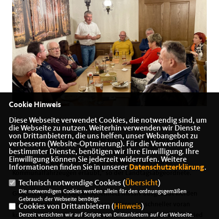
Cookie Hinweis
Diese Webseite verwendet Cookies, die notwendig sind, um
die Webseite zu nutzen. Weiterhin verwenden wir Dienste
von Drittanbietern, die uns helfen, unser Webangebot zu
"Deshalb müssen wir einsteigen bei Wasserstoff, bei Carbon
verbessern (Website-Optmierung). Für die Verwendung
Capture, das bisher in Deutschland verboten ist, und
bestimmter Dienste, benötigen wir Ihre Einwilligung. Ihre
Einwilligung können Sie jederzeit widerrufen. Weitere
Synthetischen Kraftstoffen, der der Bund bisher nur in
Informationen finden Sie in unserer
Datenschutzerklärung
.
Kommunalfahrzeugen erlaubt," so der Landtagsabgeordnete.
Technisch notwendige Cookies (
Übersicht
)
Die notwendigen Cookies werden allein für den ordnungsgemäßen
Gleichzeitig müsse das Schienennetz massiv ausgebaut werden
Gebrauch der Webseite benötigt.
und der Ausbau der Stromtrassen müsse viel schneller voran
Cookies von Drittanbietern (
Hinweis
)
kommen! "Hier müssen wir dringend ansetzen!", betont Winfried
Derzeit verzichten wir auf Scripte von Drittanbietern auf der Webseite.