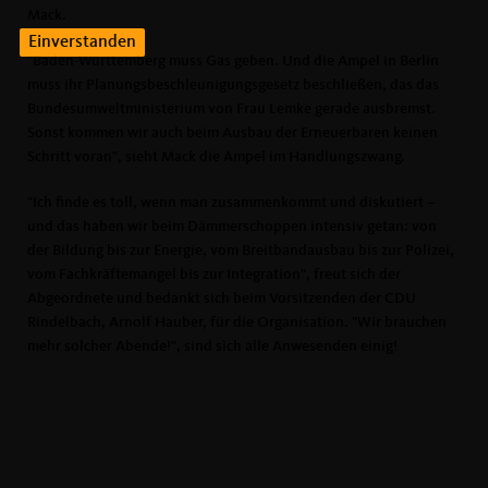
Mack.
Einverstanden
"Baden-Württemberg muss Gas geben. Und die Ampel in Berlin
muss ihr Planungsbeschleunigungsgesetz beschließen, das das
Bundesumweltministerium von Frau Lemke gerade ausbremst.
Sonst kommen wir auch beim Ausbau der Erneuerbaren keinen
Schritt voran", sieht Mack die Ampel im Handlungszwang.
"Ich finde es toll, wenn man zusammenkommt und diskutiert –
und das haben wir beim Dämmerschoppen intensiv getan: von
der Bildung bis zur Energie, vom Breitbandausbau bis zur Polizei,
vom Fachkräftemangel bis zur Integration", freut sich der
Abgeordnete und bedankt sich beim Vorsitzenden der CDU
Rindelbach, Arnolf Hauber, für die Organisation. "Wir brauchen
mehr solcher Abende!", sind sich alle Anwesenden einig!