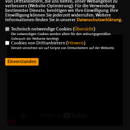
von Drittanbietern, die uns helfen, unser Webangebot zu
verbessern (Website-Optmierung). Für die Verwendung
bestimmter Dienste, benötigen wir Ihre Einwilligung. Ihre
In seiner digitalen „Aktuellen Stunde“ diskutierte Winfried Mack
Einwilligung können Sie jederzeit widerrufen. Weitere
mit hochkarätigen Gästen, was eine stabile und wehrhafte
Informationen finden Sie in unserer
Datenschutzerklärung
.
Demokratie ausmacht.
Technisch notwendige Cookies (
Übersicht
)
Die notwendigen Cookies werden allein für den ordnungsgemäßen
Gebrauch der Webseite benötigt.
Cookies von Drittanbietern (
Hinweis
)
Derzeit verzichten wir auf Scripte von Drittanbietern auf der Webseite.
Einverstanden