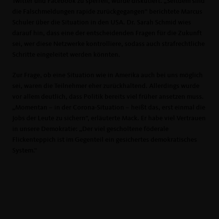
Twitter und Facebook zu sperren, wurde diskutiert. „Seitdem sind
die Falschmeldungen rapide zurückgegangen“ berichtete Marcus
Schuler über die Situation in den USA. Dr. Sarah Schmid wies
darauf hin, dass eine der entscheidenden Fragen für die Zukunft
sei, wer diese Netzwerke kontrolliere, sodass auch strafrechtliche
Schritte eingeleitet werden könnten.
Zur Frage, ob eine Situation wie in Amerika auch bei uns möglich
sei, waren die Teilnehmer eher zurückhaltend. Allerdings wurde
vor allem deutlich, dass Politik bereits viel früher ansetzen muss.
Momentan – in der Corona-Situation – heißt das, erst einmal die
Jobs der Leute zu sichern“, erläuterte Mack. Er habe viel Vertrauen
in unsere Demokratie: „Der viel gescholtene föderale
Flickenteppich ist im Gegenteil ein gesichertes demokratisches
System.“