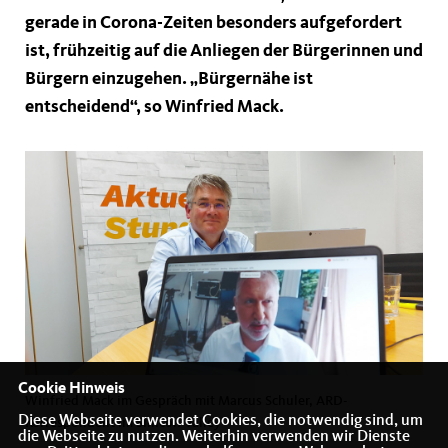
gerade in Corona-Zeiten besonders aufgefordert
ist, frühzeitig auf die Anliegen der Bürgerinnen und
Bürgern einzugehen. „Bürgernähe ist
entscheidend“, so Winfried Mack.
Cookie Hinweis
Winfried Mack im Gespräch mit Marcus Schuler, ARD-
Diese Webseite verwendet Cookies, die notwendig sind, um
Korrespondent im Sillicon Valley
die Webseite zu nutzen. Weiterhin verwenden wir Dienste