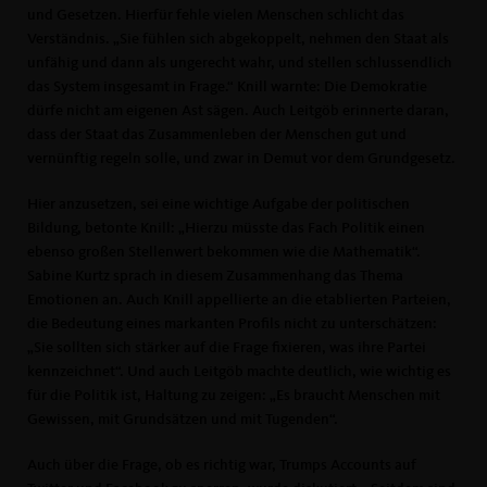
und Gesetzen. Hierfür fehle vielen Menschen schlicht das
Verständnis. „Sie fühlen sich abgekoppelt, nehmen den Staat als
unfähig und dann als ungerecht wahr, und stellen schlussendlich
das System insgesamt in Frage.“ Knill warnte: Die Demokratie
dürfe nicht am eigenen Ast sägen. Auch Leitgöb erinnerte daran,
dass der Staat das Zusammenleben der Menschen gut und
vernünftig regeln solle, und zwar in Demut vor dem Grundgesetz.
Hier anzusetzen, sei eine wichtige Aufgabe der politischen
Bildung, betonte Knill: „Hierzu müsste das Fach Politik einen
ebenso großen Stellenwert bekommen wie die Mathematik“.
Sabine Kurtz sprach in diesem Zusammenhang das Thema
Emotionen an. Auch Knill appellierte an die etablierten Parteien,
die Bedeutung eines markanten Profils nicht zu unterschätzen:
Sie sollten sich stärker auf die Frage fixieren, was ihre Partei
kennzeichnet“. Und auch Leitgöb machte deutlich, wie wichtig es
für die Politik ist, Haltung zu zeigen: „Es braucht Menschen mit
Gewissen, mit Grundsätzen und mit Tugenden“.
Auch über die Frage, ob es richtig war, Trumps Accounts auf