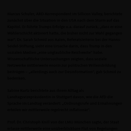
Marcus Schuler, ARD-Korrespondent im Sillicon Valley, berichtete
zunächst über die Situation in den USA nach dem Sturm auf das
Kapitol. Er führte Trumps Erfolge u.a. darauf zurück, „dass er eine
Wählerschicht aktiviert hatte, die bisher nicht zur Wahl gegangen
war“. Dr. Sarah Schmid aus Aalen, Referatsleiterin bei der Hanns-
Seidel-Stiftung, sieht eine Ursache darin, dass Trump in den
sozialen Medien „eine unglaubliche Reichweite“ habe.
Wissenschaftliche Untersuchungen zeigten, dass soziale
Netzwerke mittlerweile enorm zur politischen Willensbildung
beitrügen – „allerdings auch zur Desinformation“, gab Schmid zu
bedenken.
Sabine Kurtz berichtete aus ihrem Alltag als
Landtagsvizepräsidentin in Stuttgart davon, wie die AfD die
Sprache im Landtag verändert: „Ordnungsrufe und Ermahnungen
erteilen wir mittlerweile regelrecht inflationär“.
Prof. Dr. Christoph Knill von der LMU München sagte, der Staat
erlasse mittlerweile eine unüberblickbare Flut von Regelungen