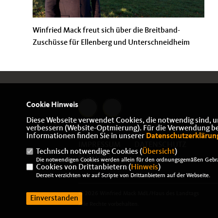
Winfried Mack freut sich über die Breitband-
Zuschüsse für Ellenberg und Unterschneidheim
Cookie Hinweis
Diese Webseite verwendet Cookies, die notwendig sind, u
verbessern (Website-Optmierung). Für die Verwendung best
Informationen finden Sie in unserer
Datenschutzerklärun
IMPRESSUM
DATENSCHUTZ
Technisch notwendige Cookies (
Übersicht
)
KONTAKT
Die notwendigen Cookies werden allein für den ordnungsgemäßen Gebra
Cookies von Drittanbietern (
Hinweis
)
Derzeit verzichten wir auf Scripte von Drittanbietern auf der Webseite.
© 2026 Winfried Mack MdL/Haus des Landtags
Einverstanden
Alle Rechte vorbehalten.