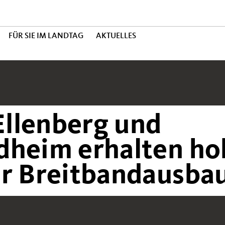
FÜR SIE IM LANDTAG
AKTUELLES
llenberg und
dheim erhalten ho
ür Breitbandausba