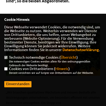
sind“, so die beiden Abgeordneten.
Cookie Hinweis
Diese Webseite verwendet Cookies, die notwendig sind, um
die Webseite zu nutzen. Weiterhin verwenden wir Dienste
von Drittanbietern, die uns helfen, unser Webangebot zu
verbessern (Website-Optmierung). Für die Verwendung
bestimmter Dienste, benötigen wir Ihre Einwilligung. Ihre
Einwilligung können Sie jederzeit widerrufen. Weitere
Informationen finden Sie in unserer
Datenschutzerklärung
.
Technisch notwendige Cookies (
Übersicht
)
Die notwendigen Cookies werden allein für den ordnungsgemäßen
Gebrauch der Webseite benötigt.
Cookies von Drittanbietern (
Hinweis
)
Derzeit verzichten wir auf Scripte von Drittanbietern auf der Webseite.
Einverstanden
Wir brauchen qualitatives Wachstum und müssen deshalb alle
Anstrengungen unternehmen, um besonders effizient mit unseren
Ressourcen umzugehen. Ein Stopp von