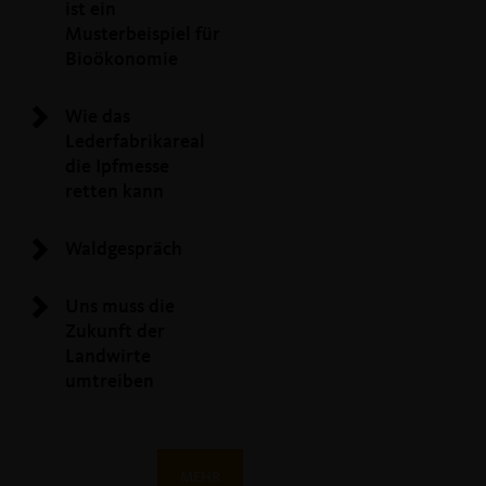
ist ein
Musterbeispiel für
Bioökonomie
Wie das
Lederfabrikareal
die Ipfmesse
retten kann
Waldgespräch
Uns muss die
Zukunft der
Landwirte
umtreiben
MEHR