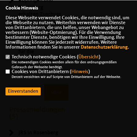
Bopfingen und
Rosenberg
Cookie Hinweis
erhalten Zuschuss
Diese Webseite verwendet Cookies, die notwendig sind, um
für
die Webseite zu nutzen. Weiterhin verwenden wir Dienste
von Drittanbietern, die uns helfen, unser Webangebot zu
Hochwasserschutz
verbessern (Website-Optmierung). Für die Verwendung
bestimmter Dienste, benötigen wir Ihre Einwilligung. Ihre
Einwilligung können Sie jederzeit widerrufen. Weitere
10 Millionen Euro
Informationen finden Sie in unserer
Datenschutzerklärung
.
für die
Technisch notwendige Cookies (
Übersicht
)
Renaturierung der
Die notwendigen Cookies werden allein für den ordnungsgemäßen
Jagst
Gebrauch der Webseite benötigt.
Cookies von Drittanbietern (
Hinweis
)
Derzeit verzichten wir auf Scripte von Drittanbietern auf der Webseite.
Einverstanden
MEHR
Pressemeldungen
(5)
JRS in Rosenberg