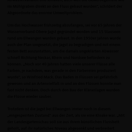
im Mühlgraben direkt an den Fluss gebaut wurden“, schildert der
Abgeordnete das enorme Umweltproblem.
Um das Hochwasser frühzeitig abzufangen, sei vor 65 Jahren der
Wasserverband Obere Jagst gegründet worden und 15 Stauseen
rund um Ellwangen wurden gebaut. In den 1950er Jahren wurde
auch der Plan umgesetzt, die Jagst zu begradigen und mit einem
festen Bett auszustatten, um die damals ungeklärten Abwässer
schnell Richtung Neckar, Rhein und Nordsee befördern zu
können. „Noch vor 40 Jahren hatten viele unserer Flüsse alle
Farben, je nachdem, was gerade in den Färbereien produziert
wurde“, so Winfried Mack. Das Baden in Flüssen sei gefährlich
gewesen und an Artenvielfalt in und an den Flüssen konnte man
fast nicht denken. Doch durch den Bau der Kläranlagen wurden
die Flüsse wieder sauber.
Trotzdem ist die Jagst bei Ellwangen immer noch in diesem
eingesperrten Zustand“ aus der Zeit, als sie eine Kloake war. „Mit
der Landesgartenschau soll sie aus ihrem künstlichen Flussbett
geholt, auf ihr natürliches Niveau abgesenkt und verbreitert