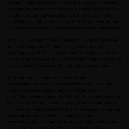
werden“, erklärt Mack die nächsten Schritte. „Wir möchten wieder
eine Jagst, die Natur pur ist und einen Auenwald, wie er vor dem
Bau der Eisenbahn teilweise bestand. Deshalb mussten leider
einige Bäume gefällt werden“, so Winfried Mack und betont, dass
die Renaturierung ohne die Baumfällarbeiten nicht möglich wäre.
Warum will Ellwangen näher an die Jagst? „Heute ist das Wasser
klar, hat Badequalität. Wir haben es in jahrzehntelanger
Anstrengung geschafft, das Wasser überall zu klären, zu säubern“.
Laut Winfried Mack seien auch weitere Maßnahmen in der Region
geplant, um die Wasserqualität langfristig sicherzustellen.
Ein weiteres entscheidendes Thema ist für den
Landtagsabgeordneten der Wasserrückhalt in der Fläche, der
durch die wärmeren Sommer und die Trockenheit immer
entscheidender werde, damit die Landschaft nicht versteppe und
man es in den Städten besser aushalte. „Wir dürfen das Wasser
nicht mehr schnellstmöglich Richtung Nordsee jagen, sondern im
Gegenteil: wir müssen den Regen möglichst in der Fläche
zurückhalten, um Feuchtgebiete für unsere Felder, Wälder aber
auch in der Nähe der Städte zu haben“, so Winfried Mack.