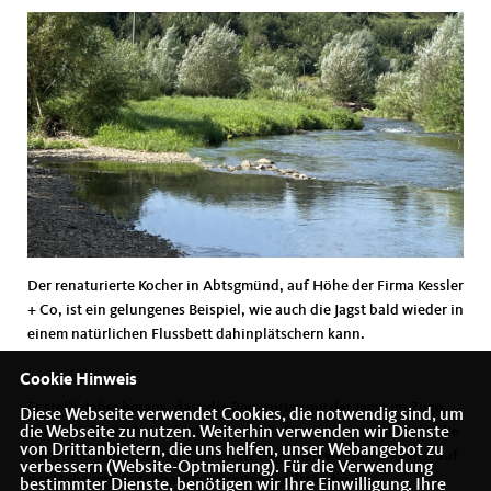
Der renaturierte Kocher in Abtsgmünd, auf Höhe der Firma Kessler
+ Co, ist ein gelungenes Beispiel, wie auch die Jagst bald wieder in
einem natürlichen Flussbett dahinplätschern kann.
Cookie Hinweis
Er stellt dabei heraus, dass die Renaturierung der Jagst im Zuge
Diese Webseite verwendet Cookies, die notwendig sind, um
die Webseite zu nutzen. Weiterhin verwenden wir Dienste
der Gestaltung des Gebietes der zukünftigen „Jagstschleifen“, die
von Drittanbietern, die uns helfen, unser Webangebot zu
nach dem Schrezheimer Sportplatz beginnen werden und sich auf
verbessern (Website-Optmierung). Für die Verwendung
der Höhe von Rotenbach ausbreiten, vollständig aus
bestimmter Dienste, benötigen wir Ihre Einwilligung. Ihre