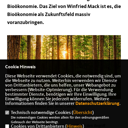
Bioökonomie. Das Ziel von Winfried Mack ist es, die
Bioökonomie als Zukunftsfeld massiv
voranzubringen.
Cookie Hinweis
Diese Webseite verwendet Cookies, die notwendig sind, um
die Webseite zu nutzen. Weiterhin verwenden wir Dienste
von Drittanbietern, die uns helfen, unser Webangebot zu
verbessern (Website-Optmierung). Für die Verwendung
bestimmter Dienste, benötigen wir Ihre Einwilligung. Ihre
Einwilligung können Sie jederzeit widerrufen. Weitere
Informationen finden Sie in unserer
Datenschutzerklärung
.
Bioökonomie ist Natur pur (Bild: Canva)
Technisch notwendige Cookies (
Übersicht
)
Die notwendigen Cookies werden allein für den ordnungsgemäßen
Gebrauch der Webseite benötigt.
Eingangs erläuterte der Landtagsabgeordnete den Begriff
Cookies von Drittanbietern (
Hinweis
)