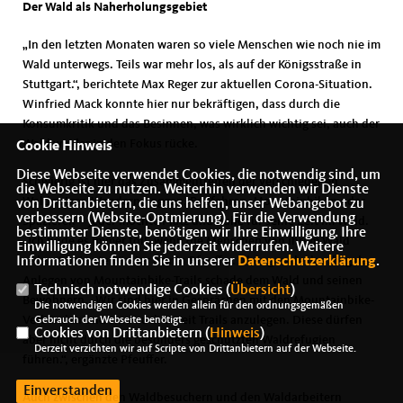
Der Wald als Naherholungsgebiet
In den letzten Monaten waren so viele Menschen wie noch nie im
Wald unterwegs. Teils war mehr los, als auf der Königsstraße in
Stuttgart.“, berichtete Max Reger zur aktuellen Corona-Situation.
Winfried Mack konnte hier nur bekräftigen, dass durch die
Konsumkritik und das Besinnen, was wirklich wichtig sei, auch der
Wald wieder in den Fokus rücke.
Cookie Hinweis
Diese Webseite verwendet Cookies, die notwendig sind, um
Schwierig ist hier das Zusammentreffen der verschiedenen
die Webseite zu nutzen. Weiterhin verwenden wir Dienste
Waldnutzer. Wandern, Joggen, Radfahren, Mountainbiken oder
von Drittanbietern, die uns helfen, unser Webangebot zu
verbessern (Website-Optmierung). Für die Verwendung
Spazieren – jeder möchte Platz und Ruhe für seine Zeit im Wald.
bestimmter Dienste, benötigen wir Ihre Einwilligung. Ihre
Ich finde es immer toll, wenn die Menschen von ihrem Wald
Einwilligung können Sie jederzeit widerrufen. Weitere
reden.“, betonte Förster Armin Pfeuffer. Aber gerade das illegale
Informationen finden Sie in unserer
Datenschutzerklärung
.
Anlegen von Mountainbike-Trails schade dem Wald und seinen
Technisch notwendige Cookies (
Übersicht
)
Bewohnern. „Wir sind hier in Gesprächen mit den Mountainbike-
Die notwendigen Cookies werden allein für den ordnungsgemäßen
Verbänden und sind auch bereit Trails anzulegen. Diese dürfen
Gebrauch der Webseite benötigt.
Cookies von Drittanbietern (
Hinweis
)
aber nicht durch die besonders geschützten Waldrefugien
Derzeit verzichten wir auf Scripte von Drittanbietern auf der Webseite.
führen.“, ergänzte Pfeuffer.
Einverstanden
Auch zwischen den Waldbesuchern und den Waldarbeitern