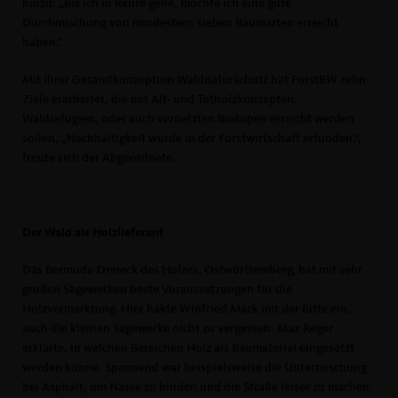
hinzu: „Bis ich in Rente gehe, möchte ich eine gute
Durchmischung von mindestens sieben Baumarten erreicht
haben.“
Mit ihrer Gesamtkonzeption Waldnaturschutz hat ForstBW zehn
Ziele erarbeitet, die mit Alt- und Totholzkonzepten,
Waldrefugien, oder auch vernetzten Biotopen erreicht werden
sollen. „Nachhaltigkeit wurde in der Forstwirtschaft erfunden.“,
freute sich der Abgeordnete.
Der Wald als Holzlieferant
Das Bermuda-Dreieck des Holzes, Ostwürttemberg, hat mit sehr
großen Sägewerken beste Voraussetzungen für die
Holzvermarktung. Hier hakte Winfried Mack mit der Bitte ein,
auch die kleinen Sägewerke nicht zu vergessen. Max Reger
erklärte, in welchen Bereichen Holz als Baumaterial eingesetzt
werden könne. Spannend war beispielsweise die Untermischung
bei Asphalt, um Nässe zu binden und die Straße leiser zu machen.