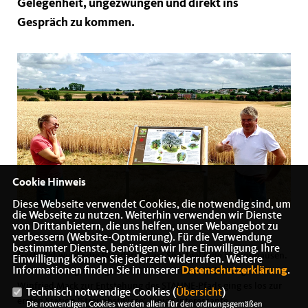
Gelegenheit, ungezwungen und direkt ins
Gespräch zu kommen.
Cookie Hinweis
Diese Webseite verwendet Cookies, die notwendig sind, um
die Webseite zu nutzen. Weiterhin verwenden wir Dienste
von Drittanbietern, die uns helfen, unser Webangebot zu
verbessern (Website-Optmierung). Für die Verwendung
bestimmter Dienste, benötigen wir Ihre Einwilligung. Ihre
Gestartet wurde die Wanderung am Sportgelände in Tannhausen.
Einwilligung können Sie jederzeit widerrufen. Weitere
Informationen finden Sie in unserer
Datenschutzerklärung
.
Nach einer Begrüßung durch Simone Uhl und Erklärungen von
Winfried Mack zur Entstehung des STAUNE-Pfads ging es los zur
Technisch notwendige Cookies (
Übersicht
)
ersten Station ’Streuobstwiese’. Einige interessante,
Die notwendigen Cookies werden allein für den ordnungsgemäßen