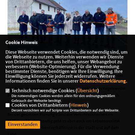
Cookie Hinweis
Diese Webseite verwendet Cookies, die notwendig sind, um
die Webseite zu nutzen. Weiterhin verwenden wir Dienste
von Drittanbietern, die uns helfen, unser Webangebot zu
verbessern (Website-Optmierung). Für die Verwendung
bestimmter Dienste, benötigen wir Ihre Einwilligung. Ihre
Wir alle haben an einem Strang gezogen und so konnte jetzt der
Einwilligung können Sie jederzeit widerrufen. Weitere
Informationen finden Sie in unserer
Datenschutzerklärung
.
erste Bauabschnitt auf der Landesstraße zwischen Wört und
Stödtlen eingeweiht werden. Fertig ist damit bereits Regelsweiler
Technisch notwendige Cookies (
Übersicht
)
bis über Maxenhofen hinaus. Weiter geht es dann hoffentlich
Die notwendigen Cookies werden allein für den ordnungsgemäßen
Gebrauch der Webseite benötigt.
bald bis nach Wört.
Cookies von Drittanbietern (
Hinweis
)
Derzeit verzichten wir auf Scripte von Drittanbietern auf der Webseite.
Bei der gesamten Planung stand die Verkehrssicherheit im
Mittelpunkt, gleichzeitig geht es aber auch um Lebensqualität
Einverstanden
und gleichwerte Lebensverhältnisse in der Stadt und auf dem
Land.