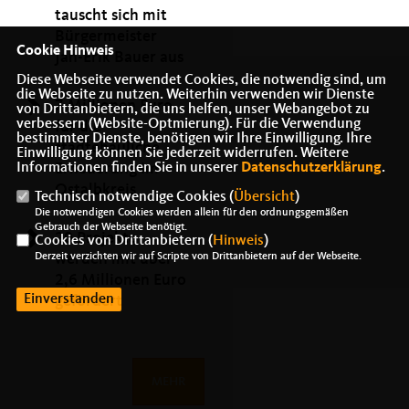
tauscht sich mit
Bürgermeister
Cookie Hinweis
Jan-Erik Bauer aus
Diese Webseite verwendet Cookies, die notwendig sind, um
die Webseite zu nutzen. Weiterhin verwenden wir Dienste
7 Millionen Euro
von Drittanbietern, die uns helfen, unser Webangebot zu
verbessern (Website-Optmierung). Für die Verwendung
für die
bestimmter Dienste, benötigen wir Ihre Einwilligung. Ihre
städtebauliche
Einwilligung können Sie jederzeit widerrufen. Weitere
Erneuerung im
Informationen finden Sie in unserer
Datenschutzerklärung
.
Ostalbkreis
Technisch notwendige Cookies (
Übersicht
)
Die notwendigen Cookies werden allein für den ordnungsgemäßen
Gebrauch der Webseite benötigt.
20 Projekte
Cookies von Drittanbietern (
Hinweis
)
werden mit über
Derzeit verzichten wir auf Scripte von Drittanbietern auf der Webseite.
2,6 Millionen Euro
Einverstanden
gefördert
MEHR