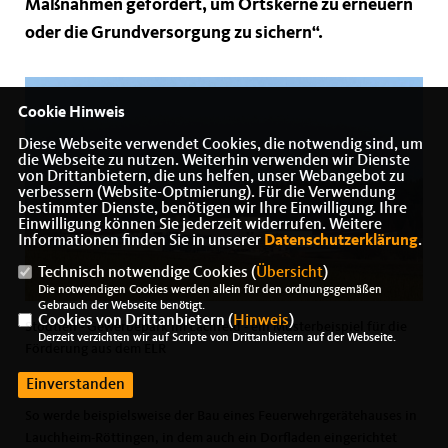
Maßnahmen gefördert, um Ortskerne zu erneuern
oder die Grundversorgung zu sichern“.
Cookie Hinweis
Diese Webseite verwendet Cookies, die notwendig sind, um
die Webseite zu nutzen. Weiterhin verwenden wir Dienste
von Drittanbietern, die uns helfen, unser Webangebot zu
verbessern (Website-Optmierung). Für die Verwendung
bestimmter Dienste, benötigen wir Ihre Einwilligung. Ihre
Einwilligung können Sie jederzeit widerrufen. Weitere
Informationen finden Sie in unserer
Datenschutzerklärung
.
Technisch notwendige Cookies (
Übersicht
)
Die notwendigen Cookies werden allein für den ordnungsgemäßen
Gebrauch der Webseite benötigt.
Cookies von Drittanbietern (
Hinweis
)
Stödtlen - Gewerbepark im Lachfeld - ein Musterbeispiel für die
Derzeit verzichten wir auf Scripte von Drittanbietern auf der Webseite.
Förderung aus dem ELR
Einverstanden
So werde beispielsweise der Bau eines Feuerwehrgerätehauses in
Lauchheim-Röttingen, in dem auch ein Dorfladen eingerichtet