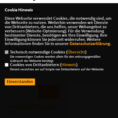
Cookie Hinweis
23 Projekte
werden mit über
Diese Webseite verwendet Cookies, die notwendig sind, um
die Webseite zu nutzen. Weiterhin verwenden wir Dienste
2,8 Millionen Euro
von Drittanbietern, die uns helfen, unser Webangebot zu
gefördert
verbessern (Website-Optmierung). Für die Verwendung
bestimmter Dienste, benötigen wir Ihre Einwilligung. Ihre
Einwilligung können Sie jederzeit widerrufen. Weitere
Informationen finden Sie in unserer
Datenschutzerklärung
.
7 Millionen Euro
für die
Technisch notwendige Cookies (
Übersicht
)
städtebauliche
Die notwendigen Cookies werden allein für den ordnungsgemäßen
Gebrauch der Webseite benötigt.
Erneuerung im
Cookies von Drittanbietern (
Hinweis
)
Ostalbkreis
Derzeit verzichten wir auf Scripte von Drittanbietern auf der Webseite.
Einverstanden
MEHR
Pressemeldungen
(4)