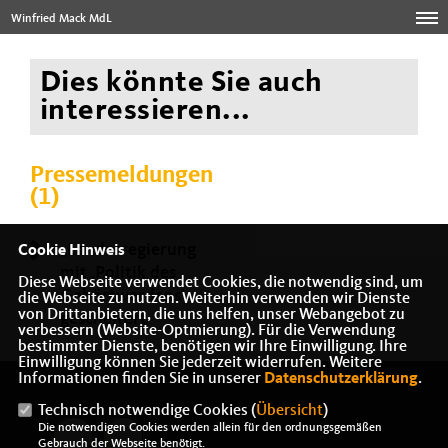
Winfried Mack MdL
Dies könnte Sie auch
interessieren...
Pressemeldungen
(1)
Landesregierung
Cookie Hinweis
mit ‚Politik des
Diese Webseite verwendet Cookies, die notwendig sind, um
Gehörtwerdens‘
die Webseite zu nutzen. Weiterhin verwenden wir Dienste
von Drittanbietern, die uns helfen, unser Webangebot zu
gescheitert
verbessern (Website-Optmierung). Für die Verwendung
bestimmter Dienste, benötigen wir Ihre Einwilligung. Ihre
Einwilligung können Sie jederzeit widerrufen. Weitere
Informationen finden Sie in unserer
Datenschutzerklärung
.
Technisch notwendige Cookies (
Übersicht
)
Die notwendigen Cookies werden allein für den ordnungsgemäßen
Gebrauch der Webseite benötigt.