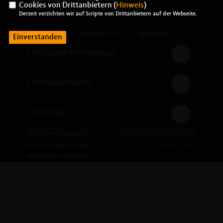
Cookies von Drittanbietern (
Hinweis
)
Derzeit verzichten wir auf Scripte von Drittanbietern auf der Webseite.
IMPRESSUM
DATENSCHUTZ
KONTAKT
Einverstanden
CDU Baden-Württemberg
CDU Deutschlands
CDU Ostalb
© 2026 Winfried Mack
Realisation: Sharkness Media
MdL/Haus des Landtags
GmbH & Co. KG
Alle Rechte vorbehalten.